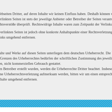
bseiten Dritter, auf deren Inhalte wir keinen Einfluss haben. Deshalb können 
linkten Seiten ist stets der jeweilige Anbieter oder Betreiber der Seiten veran
htsverstöße überprüft. Rechtswidrige Inhalte waren zum Zeitpunkt der Verlinku
verlinkten Seiten ist jedoch ohne konkrete Anhaltspunkte einer Rechtsverletzu
inks umgehend entfernen.
nhalte und Werke auf diesen Seiten unterliegen dem deutschen Urheberrecht. Die 
 Grenzen des Urheberrechtes bedürfen der schriftlichen Zustimmung des jeweil
en, nicht kommerziellen Gebrauch gestattet.
om Betreiber erstellt wurden, werden die Urheberrechte Dritter beachtet. Insbeso
eine Urheberrechtsverletzung aufmerksam werden, bitten wir um einen entspre
nhalte umgehend entfernen.