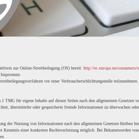
ttform zur Online-Streitbeilegung (OS) bereit:
http://ec.europa.eu/consumers/
m Impressum.
 Streitbeilegungsverfahren vor einer Verbraucherschlichtungsstelle teilzunehmen.
s.1 TMG für eigene Inhalte auf diesen Seiten nach den allgemeinen Gesetzen v
lichtet, übermittelte oder gespeicherte fremde Informationen zu überwachen ode
ung der Nutzung von Informationen nach den allgemeinen Gesetzen bleiben hie
der Kenntnis einer konkreten Rechtsverletzung möglich. Bei Bekanntwerden vo
en.