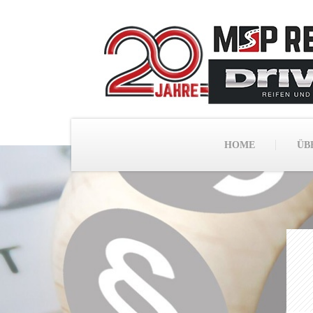
HOME
ÜB